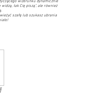
otyczącego wizerunku dynamicznie
 widzą, tak Cię piszą", ale również
ą.
świeżyć szafę lub szukasz ubrania
iało!
j