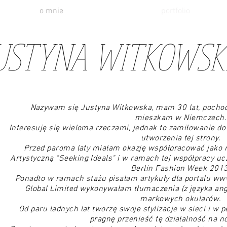
o mnie
portfolio
USTYNA WITKOWS
Nazywam się Justyna Witkowska, mam 30 lat, pochodz
mieszkam w Niemczech.
Interesuję się wieloma rzeczami, jednak to zamiłowanie 
utworzenia tej strony.
Przed paroma laty miałam okazję współpracować jako 
Artystyczną "Seeking Ideals" i w ramach tej współpracy uc
Berlin Fashion Week 2013
Ponadto w ramach stażu pisałam artykuły dla portalu
www
Global Limited wykonywałam tłumaczenia (z języka angi
markowych okularów.
Od paru ładnych lat tworzę swoje stylizacje w sieci i 
pragnę przenieść tę działalność na 