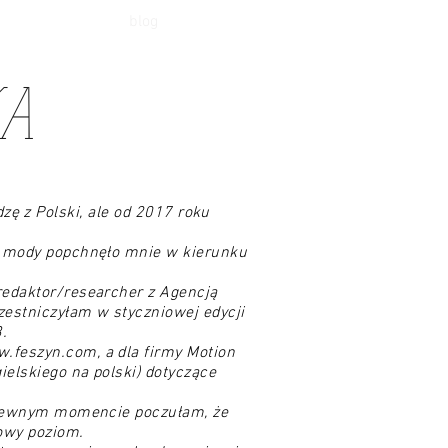
blog
KA
ę z Polski, ale od 2017 roku
do mody popchnęło mnie w kierunku
redaktor/researcher z Agencją
zestniczyłam w styczniowej edycji
.
.feszyn.com
, a dla firmy Motion
elskiego na polski) dotyczące
w pewnym momencie poczułam, że
nowy poziom.