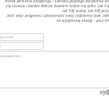
Rynek personal shoppingu i szeroko pojętego doradztwa d
się rozwija i bardzo dobrze, bowiem ludzie nie tylko "jak Cię
jak SIĘ widzą, tak SIĘ pisz
Jeśli więc pragniesz udoskonalić swój codzienny look, od
na wyjątkową okazję - pisz śm
wyśli