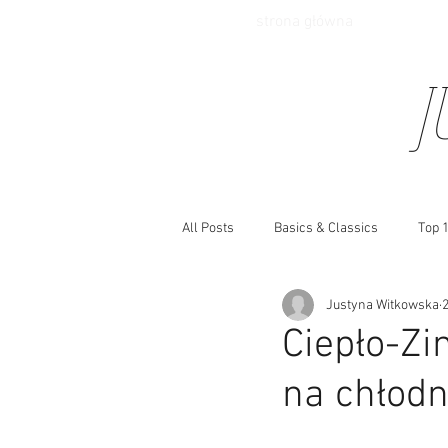
strona główna
J
All Posts
Basics & Classics
Top 1
Justyna Witkowska
Kultura
Biżuteria
Jewelry
Ciepło-Zi
na chłodn