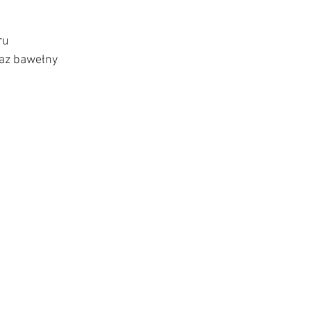
ru 
az bawełny 