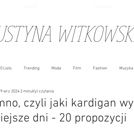
o mnie
portfolio
USTYNA WITKOWS
0 Lists
Trending
Moda
Film
Fashion
Muzyka
29 wrz 2024
2 minut(y) czytania
jesień/zima
fall/winter
mno, czyli jaki kardigan w
iejsze dni - 20 propozycji