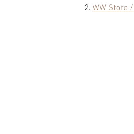
2. 
WW Store /