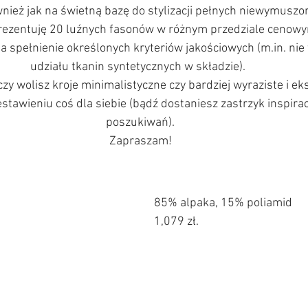
wnież jak na świetną bazę do stylizacji pełnych niewymuszon
rezentuję 20 luźnych fasonów w różnym przedziale cenowym
 spełnienie określonych kryteriów jakościowych (m.in. nie 
udziału tkanin syntetycznych w składzie).  
czy wolisz kroje minimalistyczne czy bardziej wyraziste i ek
stawieniu coś dla siebie (bądź dostaniesz zastrzyk inspirac
poszukiwań).
Zapraszam!
85% alpaka, 15% poliamid
1,079 zł.